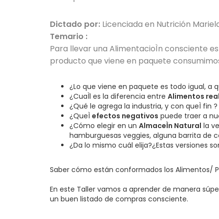
Dictado por:
Licenciada en Nutrición Mariel
Temario :
Para llevar una AlimentacioÌn consciente es
producto que viene en paquete consumimos….
¿Lo que viene en paquete es todo igual, a q
¿CuaÌl es la diferencia entre
Alimentos rea
¿Qué le agrega la industria, y con queÌ fin ?
¿QueÌ
efectos negativos
puede traer a nu
¿Cómo elegir en un
AlmaceÌn Natural
la ve
hamburguesas veggies, alguna barrita de cer
¿Da lo mismo cuál elija?¿Estas versiones so
Saber cómo están conformados los Alimentos/ Pr
En este Taller vamos a aprender de manera súper 
un buen listado de compras consciente.