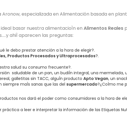
a Aronow, especializada en Alimentación basada en plant
 ideal basar nuestra alimentacioÌn en
Alimentos Reales
p
.y ahiÌ aparecen las preguntas:
ué le debo prestar atención a la hora de elegir?.
les, Productos Procesados y Ultraprocesados
?.
estra salud su consumo frecuente?.
rsión saludable de un pan, un budiÌn integral, una mermelada, u
eal, galletitas sin TACC, alguÌn producto
Apto Vegan
, un snack
n siempre maÌs sanas que las del
supermercado
?¿CoÌmo me p
oductos nos dará el poder como consumidores a la hora de ele
práctica a leer e interpretar la información de las Etiquetas 