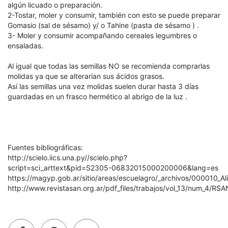
algún licuado o preparación.
2-Tostar, moler y consumir, también con esto se puede preparar
Gomasio (sal de sésamo) y/ o Tahine (pasta de sésamo ) .
3- Moler y consumir acompañando cereales legumbres o
ensaladas.
Al igual que todas las semillas NO se recomienda comprarlas
molidas ya que se alterarían sus ácidos grasos.
Así las semillas una vez molidas suelen durar hasta 3 días
guardadas en un frasco hermético al abrigo de la luz .
Fuentes bibliográficas:
http://scielo.iics.una.py//scielo.php?
script=sci_arttext&pid=S2305-06832015000200006&lang=es
https://magyp.gob.ar/sitio/areas/escuelagro/_archivos/000010
http://www.revistasan.org.ar/pdf_files/trabajos/vol_13/num_4/RS